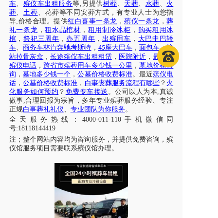
车
、
殡仪车出租服务
等
,另提供
树葬
、
天葬
、
水葬
、
火
葬
、
土葬
、花葬等不同安葬方式，有专业人士为您指
导
,价格合理。提供
红白喜事一条龙
，
殡仪一条龙
，
葬
礼一条龙
，
租水晶棺材
，
租用制冷冰柜
，
购买租用冰
棺
，
祭祀三周年
，
办五周年
，
出殡用车
，
大巴中巴轿
车
、
商务车林肯奔驰考斯特
，
座大巴车
，
面包车
，
接
45
站拉骨灰盒
，
长途殡仪车出租租赁
，
医院附近
，
最近的
殡仪电话
，
跨省市殡葬用车多少钱一公里
，
墓地价格咨
询
，
墓地多少钱一个
，
公墓价格收费标准
。最近
殡仪电
话
，
公墓价格收费标准
，
白事丧葬服务流程有哪些
？
火
化服务如何预约
？
免费专车接送
。公司以人为本
,真诚
做事,合理回报为宗旨，多年专业殡葬服务经验、专注
正规
白事葬礼礼仪
、
专业团队为你服务
。
全天服务热线
：
4000-011-110
手机微信同
号
:18118144419
注；
整个网站内容均为咨询服务，并提供免费咨询，殡
仪馆服务项目需要联系殡仪馆办理
。