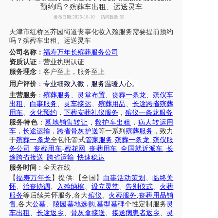
预约吗？殡葬车出租、运送灵车
发布日期:2025-10-10
访问数量:55
天津
市
红桥区芥园街道
丧事
化妆入殓服务需要提前预约
吗
？
殡葬车出租
、
运送
灵车
公司名称：
福寿万年长殡葬服务公司
资质认证
：营业执照认证
服务理念
：客户至上，服务至上
专业细致入微，服务温暖人心
用户评价
：
。
主营服务
：
殡葬服务
、
灵堂布置
、
丧葬一条龙
、
殡仪车
出租
、
白事服务
、
灵车接运
、
殡葬用品
、
长途跨省殡葬
用车
、
火化预约
，
下葬安葬礼仪服务
，
殡仪一条龙服务
服务特色
：
墓地销售转让
，
救护车出租
，
病人转运用
车
，
长途运输
，
跨省骨灰护送
等一系列
殡葬服务
，致力
于
殡葬一条龙
全包托管式
管家服务
.
殡葬一条龙
_
殡仪服
务公司
_
丧葬用车
-
葬花网
_
丧葬用车
_
全国就近派车
_
长
途跨省接送
_
跨省运输
_
快速稳达
服务时间
：全天在线
【
福寿万年长
】提供
:【全国】
白事活动策划
、
临终关
怀
、
治丧协调
、
入殓纳棺
、
设立灵堂
、
告别仪式
、
火葬
服务
等后续关怀服务
,各大
殡仪
、
火葬服务
,
丧葬用品销
售
,各大
公墓
、
陵园墓地选购
,
墓型墓碑
个性定制服务
灵
车出租
、
长途返乡
、
骨灰盒接送
、
接送病患者返乡
、
灵