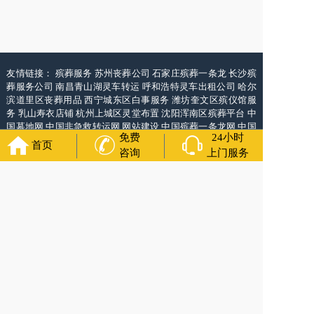
友情链接：
殡葬服务
苏州丧葬公司
石家庄殡葬一条龙
长沙殡
葬服务公司
南昌青山湖灵车转运
呼和浩特灵车出租公司
哈尔
滨道里区丧葬用品
西宁城东区白事服务
潍坊奎文区殡仪馆服
务
乳山寿衣店铺
杭州上城区灵堂布置
沈阳浑南区殡葬平台
中
国墓地网
中国非急救转运网
网站建设
中国殡葬一条龙网
中国
免费
24小时
救护车网
葬花店
葬花服务网
首页
咨询
上门服务
福寿万年长
官方公众号
400-000-1116
各城市均有服务人员上门服务