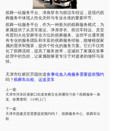
殡葬一站服务平台、净身穿衣与
殡仪车转运
，是现代殡
葬服务中体现人性化关怀与专业水准的重要环节。
殡葬一站服务平台，作为一种新兴的殡葬服务模式，为
家属提供了从
灵车
接运、净身穿衣、
殡仪车转运
、灵堂
布置到火化安葬等全方位的殡葬服务。这些平台通常拥
有专业的服务团队和丰富的殡葬服务经验，能够根据家
属的需求和预算，提供个性化的服务方案。它们不仅简
化了殡葬流程，提高了服务效率，还减轻了家属在丧事
处理中的负担，让家属能够更专注于对逝者的缅怀与哀
悼。
天津
市
红桥区芥园街道
丧事
化妆入殓服务需要提前预约
吗
？
殡葬车出租
、
运送
灵车
上一篇:
天津市河东区唐家口街道丧葬文化有哪些习俗？殡葬服务一条
龙、收费透明、1小时上门
下一篇:
天津市搭建灵堂需要提前预约吗？、殡葬服务中心、殡葬车出
租