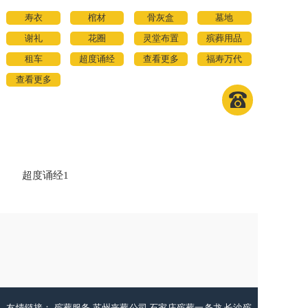
寿衣
棺材
骨灰盒
墓地
谢礼
花圈
灵堂布置
殡葬用品
租车
超度诵经
查看更多
福寿万代
查看更多
超度诵经1
友情链接：
殡葬服务
苏州丧葬公司
石家庄殡葬一条龙
长沙殡