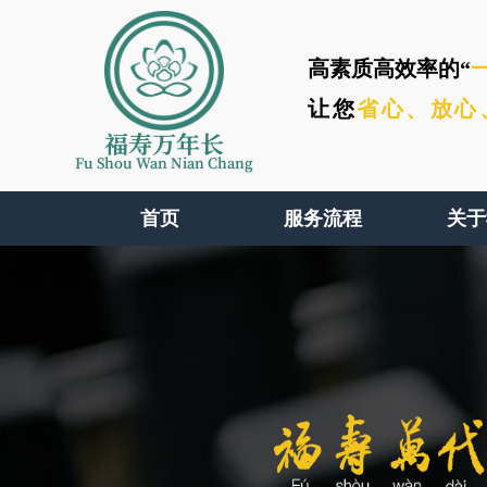
高素质高效率的“
让您
省心、
放心
福寿万年长
Fu Shou Wan Nian Chang
首页
服务流程
关于