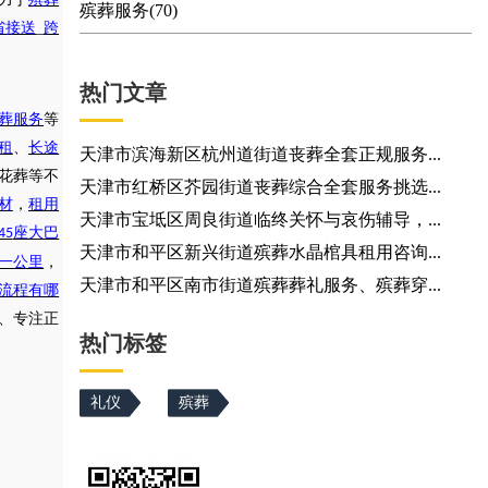
殡葬服务(70)
省接送
_
跨
热门文章
葬服务
等
租
、
长途
天津市滨海新区杭州道街道丧葬全套正规服务...
花葬等不
天津市红桥区芥园街道丧葬综合全套服务挑选...
材
，
租用
天津市宝坻区周良街道临终关怀与哀伤辅导，...
座大巴
45
天津市和平区新兴街道殡葬水晶棺具租用咨询...
一公里
，
天津市和平区南市街道殡葬葬礼服务、殡葬穿...
流程有哪
验、专注正
热门标签
礼仪
殡葬