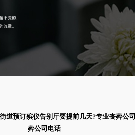
街道预订殡仪告别厅要提前几天?专业丧葬公
葬公司电话