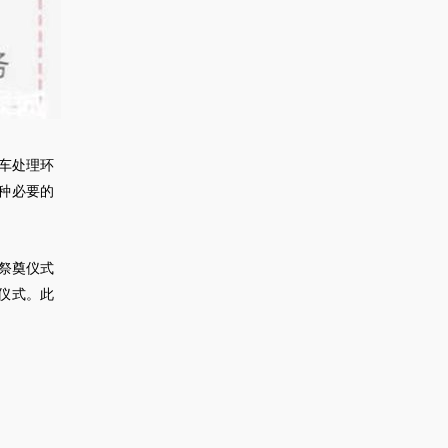
车
处理环
种必要的
祭奠仪式
仪式。此