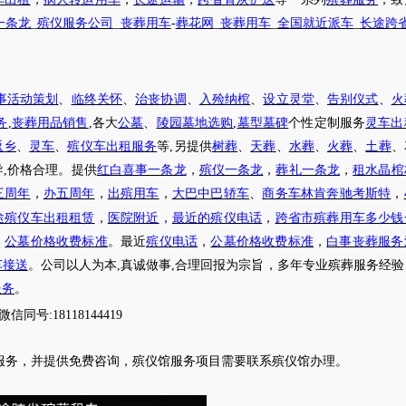
一条龙
_
殡仪服务公司
_
丧葬用车
-
葬花网
_
丧葬用车
_
全国就近派车
_
长途跨
事活动策划
、
临终关怀
、
治丧协调
、
入殓纳棺
、
设立灵堂
、
告别仪式
、
火
务
,
丧葬用品销售
,各大
公墓
、
陵园墓地选购
,
墓型墓碑
个性定制服务
灵车出
返乡
、
灵车
、
殡仪车出租服务
等
,另提供
树葬
、
天葬
、
水葬
、
火葬
、
土葬
、
导
,价格合理。提供
红白喜事一条龙
，
殡仪一条龙
，
葬礼一条龙
，
租水晶棺
三周年
，
办五周年
，
出殡用车
，
大巴中巴轿车
、
商务车林肯奔驰考斯特
，
途殡仪车出租租赁
，
医院附近
，
最近的殡仪电话
，
跨省市殡葬用车多少钱
，
公墓价格收费标准
。最近
殡仪电话
，
公墓价格收费标准
，
白事丧葬服务
车接送
。公司以人为本
,真诚做事,合理回报为宗旨，多年专业殡葬服务经
服务
。
微信同号
:18118144419
服务，并提供免费咨询，殡仪馆服务项目需要联系殡仪馆办理
。