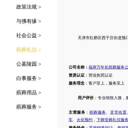
政策法规
>
与佛有缘
>
社会公益
>
天津
市
红桥区西于庄街道
预
殡葬礼仪
>
公墓陵园
>
公司名称：
福寿万年长殡葬服务
资质认证
：营业执照认证
白事服务
>
服务理念
：客户至上，服务至上
殡葬用品
>
专业细致入微，
用户评价
：
殡葬服务
>
主营服务
：
殡葬服务
、
灵堂布置
车
、
火化预约
，
下葬安葬礼仪服
服务特色
：
墓地销售转让
，
救护