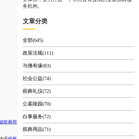
务机构。
文章分类
全部(645)
政策法规(111)
与佛有缘(83)
社会公益(74)
殡葬礼仪(72)
公墓陵园(70)
白事服务(72)
省殡葬用
殡葬用品(71)
力于
殡葬