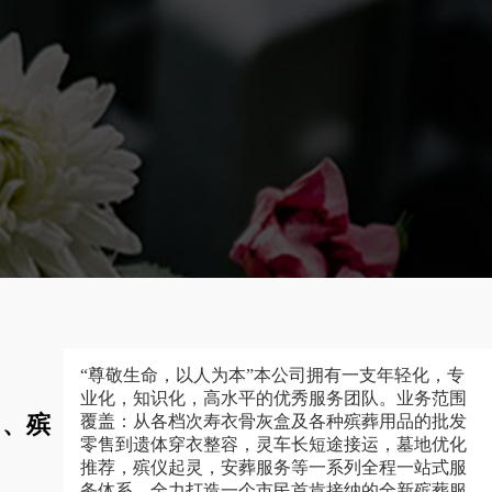
“尊敬生命，以人为本”本公司拥有一支年轻化，专
业化，知识化，高水平的优秀服务团队。业务范围
司、殡
覆盖：从各档次寿衣骨灰盒及各种殡葬用品的批发
零售到遗体穿衣整容，灵车长短途接运，墓地优化
推荐，殡仪起灵，安葬服务等一系列全程一站式服
务体系，全力打造一个市民首肯接纳的全新殡葬服