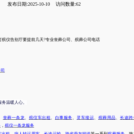
发布日期:2025-10-10
访问数量:62
订殡仪告别厅要提前几天
?
专业丧葬公司
、
殡葬公司电话
公司
服务温暖人心
。
、
丧葬一条龙
、
殡仪车出租
、
白事服务
、
灵车接运
、
殡葬用品
、
长途跨
务
，
殡仪一条龙服务
车出租
，
病人转运用车
，
长途运输
，
跨省骨灰护送
等一系列
殡葬服务
，致