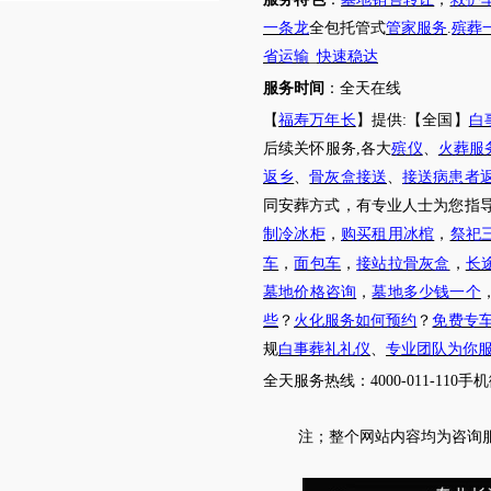
一条龙
全包托管式
管家服务
.
殡葬
省运输
_
快速稳达
服务时间
：全天在线
【
福寿万年长
】提供
:【全国】
白
后续关怀服务
,各大
殡仪
、
火葬服
返乡
、
骨灰盒接送
、
接送病患者
同安葬方式，有专业人士为您指
制冷冰柜
，
购买租用冰棺
，
祭祀
车
，
面包车
，
接站拉骨灰盒
，
长
墓地价格咨询
，
墓地多少钱一个
些
？
火化服务如何预约
？
免费专
规
白事葬礼礼仪
、
专业团队为你
全天服务热线
：
4000-011-110
手机
注；
整个网站内容均为咨询