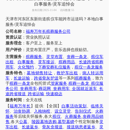
白事服务/灵车追悼会
发布日期:2025-11-04
访问数量:55
天津
市
河东区
东新街道
殡仪车能
跨市运送吗？
本地白事
服务
灵车
追悼会
/
公司名称：
福寿万年长殡葬服务公司
资质认证
：营业执照认证
服务理念
：客户至上，服务至上
用户评价
：
灵堂布置庄严，音乐选择也很贴切。
主营服务
：
殡葬服务
、
灵堂布置
、
丧葬一条龙
、
殡仪车
出租
、
白事服务
、
灵车接运
、
殡葬用品
、
长途跨省殡葬
用车
、
火化预约
，
下葬安葬礼仪服务
，
殡仪一条龙服务
服务特色
：
墓地销售转让
，
救护车出租
，
病人转运用
车
，
长途运输
，
跨省骨灰护送
等一系列
殡葬服务
，致力
于
殡葬一条龙
全包托管式
管家服务
.
殡葬一条龙
_
殡仪服
务公司
_
丧葬用车
-
葬花网
_
丧葬用车
_
全国就近派车
_
长
途跨省接送
_
跨省运输
_
快速稳达
服务时间
：全天在线
【
福寿万年长
】提供
:【全国】
白事活动策划
、
临终关
怀
、
治丧协调
、
入殓纳棺
、
设立灵堂
、
告别仪式
、
火葬
服务
等后续关怀服务
,各大
殡仪
、
火葬服务
,
丧葬用品销
售
,各大
公墓
、
陵园墓地选购
,
墓型墓碑
个性定制服务
灵
车出租
、
长途返乡
、
骨灰盒接送
、
接送病患者返乡
、
灵