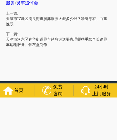
服务
灵车
追悼会
/
上一篇:
天津市宝坻区周良街道殡葬服务大概多少钱？净身穿衣、白事
挽联
下一篇:
天津市河东区春华街道灵车跨省运送要办理哪些手续？长途灵
车运输服务、骨灰盒制作
免费
24小时
首页
友情链接：
殡葬服务
苏州丧葬公司
石家庄殡葬一条龙
长沙殡
咨询
上门服务
葬服务公司
南昌青山湖灵车转运
呼和浩特灵车出租公司
哈尔
滨道里区丧葬用品
西宁城东区白事服务
潍坊奎文区殡仪馆服
务
乳山寿衣店铺
杭州上城区灵堂布置
沈阳浑南区殡葬平台
中
国墓地网
中国非急救转运网
网站建设
中国殡葬一条龙网
中国
救护车网
葬花店
葬花服务网