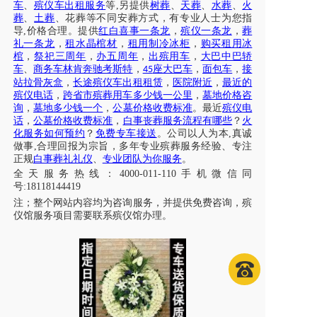
车
、
殡仪车出租服务
等
,另提供
树葬
、
天葬
、
水葬
、
火
葬
、
土葬
、花葬等不同安葬方式，有专业人士为您指
导
,价格合理。提供
红白喜事一条龙
，
殡仪一条龙
，
葬
礼一条龙
，
租水晶棺材
，
租用制冷冰柜
，
购买租用冰
棺
，
祭祀三周年
，
办五周年
，
出殡用车
，
大巴中巴轿
车
、
商务车林肯奔驰考斯特
，
座大巴车
，
面包车
，
接
45
站拉骨灰盒
，
长途殡仪车出租租赁
，
医院附近
，
最近的
殡仪电话
，
跨省市殡葬用车多少钱一公里
，
墓地价格咨
询
，
墓地多少钱一个
，
公墓价格收费标准
。最近
殡仪电
话
，
公墓价格收费标准
，
白事丧葬服务流程有哪些
？
火
化服务如何预约
？
免费专车接送
。公司以人为本
,真诚
做事,合理回报为宗旨，多年专业殡葬服务经验、专注
正规
白事葬礼礼仪
、
专业团队为你服务
。
全天服务热线
：
4000-011-110
手机微信同
号
:18118144419
注；
整个网站内容均为咨询服务，并提供免费咨询，殡
仪馆服务项目需要联系殡仪馆办理
。