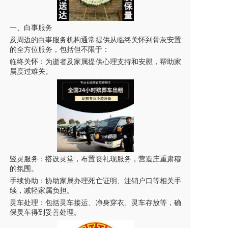
一、白事服务
及周边的白事服务机构通常提供从临终关怀到骨灰安置
的全方位服务，包括但不限于：
临终关怀：为逝者及家属提供心理支持和安慰，帮助家
属度过难关。
竖灵服务：搭设灵堂，布置丧礼现
服务
，营造庄重肃穆
的氛围。
手续协助：协助家属办理死亡证明、注销户口等相关手
续，减轻家属负担。
灵车
处理：包括
灵车
接运、净身穿衣、
灵车
存放等，确
保
灵车
得到妥善处理。