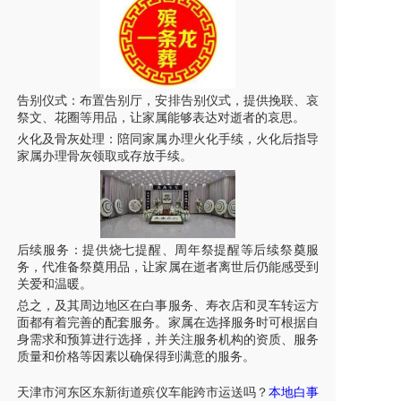
告别仪式：布置告别厅，安排告别仪式，提供挽联、哀
祭文、花圈等用品，让家属能够表达对逝者的哀思。
火化及骨灰处理：陪同家属办理火化手续，火化后指导
家属办理骨灰领取或存放手续。
后续服务：提供烧七提醒、周年祭提醒等后续祭奠服
务，代准备祭奠用品，让家属在逝者离世后仍能感受到
关爱和温暖。
总之，及其周边地区在白事服务、寿衣店和
灵车
转运方
面都有着完善的配套服务。家属在选择服务时可根据自
身需求和预算进行选择，并关注服务机构的资质、服务
质量和价格等因素以确保得到满意的服务。
天津
市
河东区
东新街道
殡仪车能
跨市运送吗？
本地白事