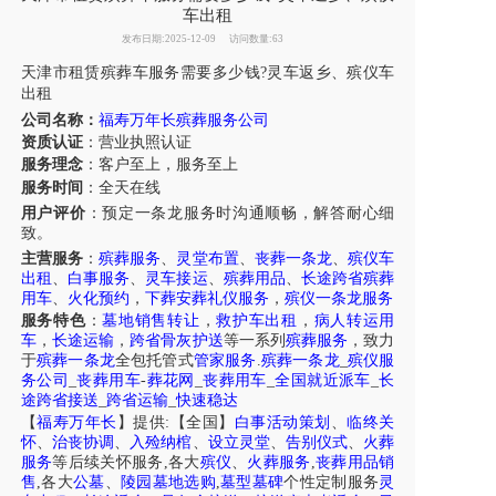
车出租
发布日期:2025-12-09
访问数量:63
天津市
租赁殡葬车服务需要多少钱?
灵车
返乡
、
殡仪车
出租
公司名称：
福寿万年长殡葬服务公司
资质认证
：营业执照认证
服务理念
：客户至上，服务至上
服务时间
：全天在线
用户评价
：
预定
一条龙服务
时
沟通顺畅，解答耐心细
致。
主营服务
：
殡葬服务
、
灵堂布置
、
丧葬一条龙
、
殡仪车
出租
、
白事服务
、
灵车接运
、
殡葬用品
、
长途跨省殡葬
用车
、
火化预约
，
下葬安葬礼仪服务
，
殡仪一条龙服务
服务特色
：
墓地销售转让
，
救护车出租
，
病人转运用
车
，
长途运输
，
跨省骨灰护送
等一系列
殡葬服务
，致力
于
殡葬一条龙
全包托管式
管家服务
.
殡葬一条龙
_
殡仪服
务公司
_
丧葬用车
-
葬花网
_
丧葬用车
_
全国就近派车
_
长
途跨省接送
_
跨省运输
_
快速稳达
【
福寿万年长
】提供:【全国】
白事活动策划
、
临终关
怀
、
治丧协调
、
入殓纳棺
、
设立灵堂
、
告别仪式
、
火葬
服务
等后续关怀服务,各大
殡仪
、
火葬服务
,
丧葬用品销
售
,各大
公墓
、
陵园墓地选购
,
墓型墓碑
个性定制服务
灵