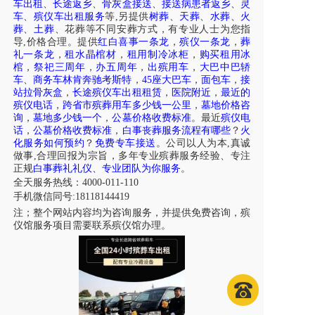
车出租
、
长途返乡
、
骨灰盒接送
、
接送病患者返乡
、
灵
车
、
殡仪车出租服务
等,另提供
树葬
、
天葬
、
水葬
、
火
葬
、
土葬
、花葬等不同安葬方式，有专业人士为您指
导,价格合理。提供
红白喜事一条龙
，
殡仪一条龙
，
葬
礼一条龙
，
租水晶棺材
，
租用制冷冰柜
，
购买租用冰
棺
，
祭祀三周年
，
办五周年
，
出殡用车
，
大巴中巴轿
车
、
商务车林肯奔驰考斯特
，
45座大巴车
，
面包车
，
接
站拉骨灰盒
，
长途殡仪车出租租赁
，
医院附近
，
最近的
殡仪电话
，
跨省市殡葬用车多少钱一公里
，
墓地价格咨
询
，
墓地多少钱一个
，
公墓价格收费标准
。最近
殡仪电
话
，
公墓价格收费标准
，
白事丧葬服务流程有哪些
？
火
化服务如何预约
？
免费专车接送
。公司以人为本,真诚
做事,合理回报为宗旨，多年专业殡葬服务经验、专注
正规
白事葬礼礼仪
、
专业团队为你服务
。
全天服务热线
：4000-011-110
手机微信同号:18118144419
注；整个网站内容均为咨询服务，并提供免费咨询，殡
仪馆服务项目需要联系殡仪馆办理。