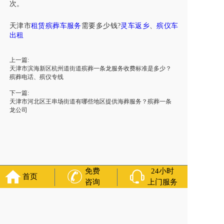
次。
天津市
租赁殡葬车服务
需要多少钱?
灵车
返乡
、
殡仪车
出租
上一篇:
天津市滨海新区杭州道街道殡葬一条龙服务收费标准是多少？
殡葬电话、殡仪专线
下一篇:
天津市河北区王串场街道有哪些地区提供海葬服务？殡葬一条
龙公司
免费
24小时
首页
咨询
上门服务
友情链接：
殡葬服务
苏州丧葬公司
石家庄殡葬一条龙
长沙殡
葬服务公司
南昌青山湖灵车转运
呼和浩特灵车出租公司
哈尔
滨道里区丧葬用品
西宁城东区白事服务
潍坊奎文区殡仪馆服
务
乳山寿衣店铺
杭州上城区灵堂布置
沈阳浑南区殡葬平台
中
国墓地网
中国非急救转运网
网站建设
中国殡葬一条龙网
中国