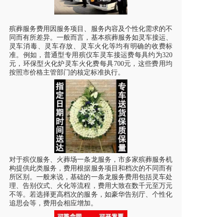
殡葬服务费用因服务项目、服务内容及个性化需求的不
同而有所差异。一般而言，基本殡葬服务如
灵车
接运、
灵车
消毒、
灵车
存放、
灵车
火化等均有明确的收费标
准。例如，普通型专用殡仪车
灵车
接运费每具约为320
元，环保型火化炉
灵车
火化费每具700元，这些费用均
按照市价格主管部门的核定标准执行。
对于殡仪服务、火葬场一条龙服务，市多家殡葬服务机
构提供此类服务，费用根据服务项目和档次的不同而有
所区别。一般来说，基础的一条龙服务费用包括
灵车
处
理、告别仪式、火化等流程，费用大致在数千元至万元
不等。若选择更高档次的服务，如豪华告别厅、个性化
追思会等，费用会相应增加。